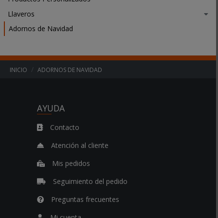
e
Llaveros
r
Adornos de Navidad
a
d
e
.
.
INICIO
ADORNOS DE NAVIDAD
.
AYUDA
Contacto
Atención al cliente
Mis pedidos
Seguimiento del pedido
Preguntas frecuentes
Mi cuenta