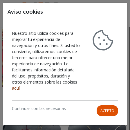
Aviso cookies
Buscar
Car
Nuestro sitio utiliza cookies para
mejorar tu experiencia de
navegación y otros fines. Si usted lo
consiente, utilizaremos cookies de
terceros para ofrecer una mejor
experiencia de navegación. Le
facilitamos información detallada
del uso, propósitos, duración y
otros elementos sobre las cookies
aquí
ADORNOS DE NAVIDAD
Continuar con las necesarias
ACEPTO
Mostrando
1-13
de
13
ORDENAR POR
elementos.