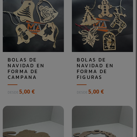
BOLAS DE
BOLAS DE
NAVIDAD EN
NAVIDAD EN
FORMA DE
FORMA DE
CAMPANA
FIGURAS
B
B
5,00 €
5,00 €
DESDE
DESDE
o
o
l
l
a
a
s
s
d
d
e
e
N
N