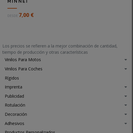
MINNEI
d
e
a
t
A
7,00 €
DESDE
d
r
d
r
i
o
e
n
r
a
e
n
l
o
o
Los precios se refieren a la mejor combinación de cantidad,
i
d
r
tiempo de producción y otras características
z
e
e
Vinilos Para Motos
a
.
a
d
.
Vinilos Para Coches
l
o
.
i
Rígidos
.
z
.
Imprenta
a
.
d
Publicidad
o
Rotulación
e
n
Decoración
m
Adhesivos
a
d
Productos Personalizados