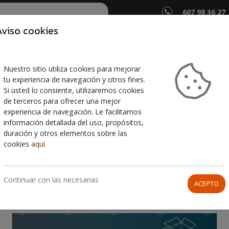
607 98 36 27
Aviso cookies
Rotulación
Vinilos Para Motos
Imprenta
Publicidad
Nuestro sitio utiliza cookies para mejorar
tu experiencia de navegación y otros fines.
Si usted lo consiente, utilizaremos cookies
de terceros para ofrecer una mejor
CIÓN AL CLIENTE DE MTA G
experiencia de navegación. Le facilitamos
información detallada del uso, propósitos,
duración y otros elementos sobre las
cookies
aquí
SEGUIMIENTO
Continuar con las necesarias
ACEPTO