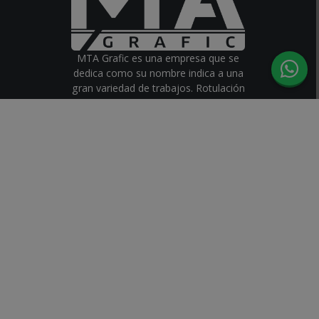
MTA Grafic es una empresa que se
dedica como su nombre indica a una
gran variedad de trabajos. Rotulación
de vehículos y carteles, luminosos,
lonas, wrapping, rotulación de flotas,
fotomurales, corte laser y fresados,
letras corpóreas, rotulos led,
etiquetas, pegatinas, vinilos y mucho
más.
Consulta sin compromiso lo que
necesites y te aconsejaremos con
los mejores materiales del mercado.
© 2026 | MTA Grafic