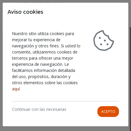
Aviso cookies
Buscar
Car
Nuestro sitio utiliza cookies para
Seguimiento del pedido
mejorar tu experiencia de
navegación y otros fines. Si usted lo
Solo para pedidos realizados por usuarios no registrados.
consiente, utilizaremos cookies de
Para usuarios registrados inicie sesión en su cuenta
terceros para ofrecer una mejor
experiencia de navegación. Le
Email
facilitamos información detallada
del uso, propósitos, duración y
otros elementos sobre las cookies
aquí
Ref. del pedido
Continuar con las necesarias
ACEPTO
BUSCAR PEDIDO